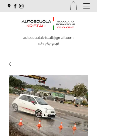
autoscuolakristall@gmail.com
081 767 9246