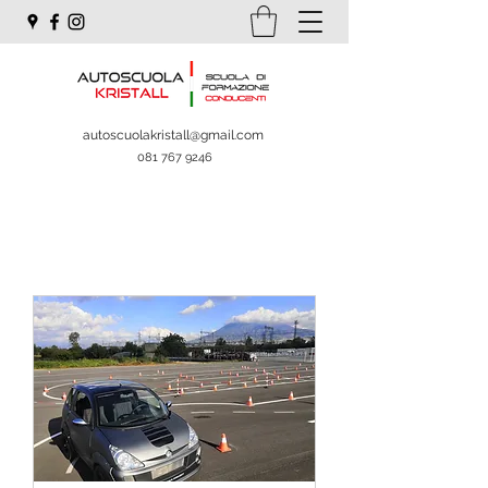
autoscuolakristall@gmail.com
081 767 9246