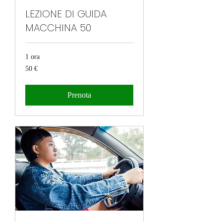
LEZIONE DI GUIDA
MACCHINA 50
1 ora
50
50 €
euro
Prenota